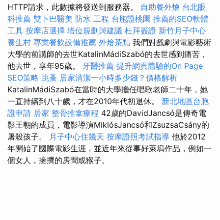
HTTP請求，此數據將發送到服務器。
自助餐外燴
台北眼
科推薦
雙下巴醫美
防水 工程
台胞證桃園
推薦的SEO軟體
工具
按摩店選擇
塔位規劃與建議
杜拜簽證
新竹月子中心
養生村
專業餐飲設備推薦
外燴茶點
我們對戲劇與電影藝術
大學的前講師的去世KatalinMádiSzabó的去世感到痛苦，
他去世，享年95歲。
牙醫推薦
提升網頁體驗的On Page
SEO策略
跳蚤
居家清潔一小時多少錢？價格解析
KatalinMádiSzabó在當時的大學擔任唱歌老師二十年，她
一直持續到八十歲，才在2010年代初退休。
新北地區台胞
證申請
居家
整骨推拿療程
42歲的DavidJancsó是傳奇電
影王朝的成員，電影導演MiklósJancsó和ZsuzsaCsány的
屠殺孩子。
月子中心住幾天
按摩證照考試指導
他於2012
年開始了國際電影生涯，並近年來從事好萊塢作品，例如一
個女人，擁擠的房間或猴子。