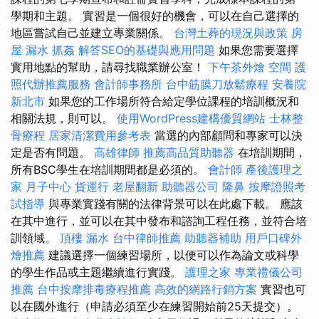
學期和主題。 實習是一個很好的機會，可以在自己選擇的
地區嘗試自己並建立專業關係。
台灣土葬的現況與政策
房
屋 漏水
抓姦
解答SEO的基礎與應用問題
如果您需要選擇
實用地點的幫助，請尋找職業辦公室！
下午茶外燴
空間
護
照代辦推薦服務
會計師事務所
台中筋膜刀放鬆療程
安養院
新北市
如果您的工作場所符合給定學位課程的培訓概況和
相關法規，則可以。
使用WordPress建構優質網站
士林整
骨療程
居家清潔費用參考表
當選的內部顧問和專家可以決
定是否有問題。
高雄律師
推薦高品質助聽器
在培訓期間，
所有BSC學生在培訓期間都是必須的。
會計師
產後護理之
家 月子中心
貨運行
老屋翻新
助聽器公司
隆鼻
按摩證照考
試指導
與專業實踐有關的法律背景可以在此處下載。 應該
在其中進行，並可以在其中發布和諮詢工程任務，並符合培
訓領域。
頂樓 漏水
台中律師推薦
助聽器補助
用戶口碑外
燴推薦
建議選擇一個練習場所，以便可以作為論文或科學
的學生作品或主題繼續進行實踐。
護理之家
專業禮儀公司
推薦
台中按摩排毒療程推薦
高效的網路行銷方案
實習也可
以在國外進行（申請必須至少在練習開始前25天提交）。