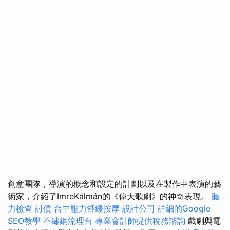
創意團隊，導演的概念和設定的計劃以及在製作中表演的藝
術家，介紹了ImreKálmán的《偉大歌劇》的神奇表現。
聽
力檢查
討債
台中壓力舒緩按摩
設計公司
詳細的Google
SEO教學
不鏽鋼流理台
專業會計師提供稅務諮詢
戲劇與電