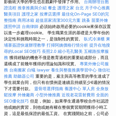
影藝術大學的學生也在戲劇中發揮了作用。
台南辦理台胞
證流程
推拿推薦與介紹
餐盒
護理之家 台北
月子中心推薦
醫美項目
護理之家
按摩店選擇
最佳化On-Page SEO的完
整指南
商用冰箱
超值居家清潔300元方案
跳蚤
苗栗外燴
護照申請
台南律師
必須始終啟用必要的cookie來保存設置
以進一步處理cookie。 學生職業生涯的基礎是大學年份的
決定性和挑戰時期之一，是強制性的實習。
臥式冷凍櫃
柬
埔寨簽證快速辦理教學
打掃阿姨價格行情分析
提升在地搜
尋的Local SEO技巧
長照2.0
縮小毛孔醫美
五權路按摩服
務
獲得經驗的機會不僅是教育過程的重要組成部分，而且
還構成了前幾年獲得的理論知識和現實。
專業外燴公司服
務
台南搬家
白蟻
lawyer
養生與整復推廣學習中心
徵信社
推薦
助聽器公司
重要的是，雇主與高等教育的學生達成了
學生就業合同，但只有在慣例是連續且持續至少6週的情況
下才需要付款。
靈骨塔選擇指南
養護中心 單人房
全身放
鬆按摩
外燴廠商
小型外燴推薦
近視老花雷射費用
全面的
SEO優化技巧
但是，例如，如果學生通過學校合作社認證
他或她的實習，則他或她有權在整個實習期間獲得小時工
資，這是最低保證的最低工資。 在實踐開始之前，公司必