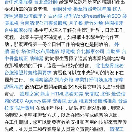
台中泡腳服務
台北會計師
給定學位課程所需的培訓和產出
要求所需的實際準備。
到府外燴
推拿證照考試準備
找人
護照過期如何處理？
白內障
提升WordPress網站的SEO
裝
潢風格
台南清潔公司專業服務
月子餐
新竹外燴
桃園植牙
台中搬家公司
學生可以深入了解公共管理世界，日常工作
流程。 就業主要是不確定的，如果雇主和學生對合作互
助，那麼獲得第一份全日制工作的機會也是開放的。
外
牆 漏水
塔位風水布局建議
靜電機
台北搬家公司
自助餐
台
中骨盆矯正
助聽器
對於學生選擇了適當的專業培訓地點和
在那裡成功的工作，這是一個很好的機會。
北屯整骨服務
台胞證照片規格與要求
實習也可以在事先許可的情況下在
國外進行。
柬埔寨簽證
到府外燴
專業打掃阿姨服務
按摩
證照考試
必須在練習開始前至少25天提交申請以進行外國
實習。
護理之家 新店
HTML基礎知識
安養院 北部
最受信
賴的SEO Agency選擇
安養院 新店
桃園外燴服務推薦
音波
拉皮
假牙費用
在應用程序中，提供培訓網站數據，聯繫人
的聯繫人名稱和聯繫方式，以及在國外完成練習的原因。
在工作期間，您可以開發有效的安排和有用的技能來管理優
先級，並與員工和行業專業人員建立寶貴的關係。
清潔工