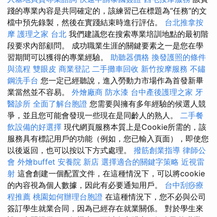
踐的專業內容是共同確定的，該練習已在標題為“任務”的文
檔中預先錄製，然後在實踐結束時進行評估。
台北推拿按
摩
護理之家 台北
我們建議您在搜索專業培訓地點的最初階
段要求內部顧問。 成功職業生涯的關鍵要素之一是您在學
習期間可以獲得的專業經驗。
助聽器價格
換發護照的條件
與流程
雙眼皮
商業登記
二手攤車回收
新竹按摩服務
不鏽
鋼洗手台
您一定已經聽說，進入勞動力市場作為首發新畢
業當然並不容易。
外燴廠商
防水漆
台中產後護理之家
牙
醫診所
全面了解台胞證
您需要與擁有多年經驗的候選人競
爭，並且您可能會發現一些現在是同齡人的熟人。
二手餐
飲設備的好選擇
現代網頁服務本質上是Cookie所需的，該
服務具有標記用戶的功能（例如，您已輸入頁面），即使您
以後返回，也可以按以下方式處理。
撥筋創業指導
律師公
會
外燴buffet
安養院 新店
選擇適合的關鍵字策略
近視雷
射
這會創建一個配置文件，在這種情況下，可以將cookie
的內容視為個人數據，因此有必要通知用戶。
台中刮痧療
程推薦
桃園如何辦理台胞證
在這種情況下，您不必與公司
簽訂學生就業合同，因為已經存在就業關係。 對於學生來