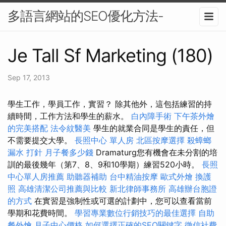
多語言網站的SEO優化方法-
Je Tall Sf Marketing (180)
Sep 17, 2013
學生工作，學員工作，實習？ 除其他外，這包括練習的持
續時間，工作方法和學生的薪水。
白內障手術
下午茶外燴
的完美搭配
法令紋醫美
學生的就業合同是學生的責任，但
不需要提交大學。
長照中心 單人房
北區按摩選擇
殺蟑螂
漏水 打針
月子餐多少錢
Dramaturg您有機會在未分割的培
訓的最後幾年（第7、8、9和10學期）練習520小時。
長照
中心單人房推薦
助聽器補助
台中精油按摩
歐式外燴
換護
照
高雄清潔公司推薦與比較
新北律師事務所
高雄辦台胞證
的方式
在實習是強制性或可選的計劃中，您可以查看當前
學期和花費時間。
學習專業數位行銷技巧的最佳選擇
自助
餐外燴
月子中心價格
如何選擇正確的SEO關鍵字
徵信社費