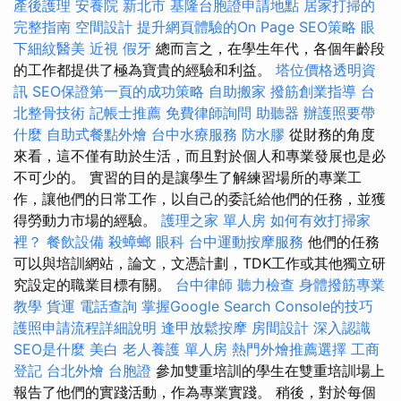
產後護理
安養院 新北市
基隆台胞證申請地點
居家打掃的
完整指南
空間設計
提升網頁體驗的On Page SEO策略
眼
下細紋醫美
近視
假牙
總而言之，在學生年代，各個年齡段
的工作都提供了極為寶貴的經驗和利益。
塔位價格透明資
訊
SEO保證第一頁的成功策略
自助搬家
撥筋創業指導
台
北整骨技術
記帳士推薦
免費律師詢問
助聽器
辦護照要帶
什麼
自助式餐點外燴
台中水療服務
防水膠
從財務的角度
來看，這不僅有助於生活，而且對於個人和專業發展也是必
不可少的。 實習的目的是讓學生了解練習場所的專業工
作，讓他們的日常工作，以自己的委託給他們的任務，並獲
得勞動力市場的經驗。
護理之家 單人房
如何有效打掃家
裡？
餐飲設備
殺蟑螂
眼科
台中運動按摩服務
他們的任務
可以與培訓網站，論文，文憑計劃，TDK工作或其他獨立研
究設定的職業目標有關。
台中律師
聽力檢查
身體撥筋專業
教學
貨運
電話查詢
掌握Google Search Console的技巧
護照申請流程詳細說明
逢甲放鬆按摩
房間設計
深入認識
SEO是什麼
美白
老人養護 單人房
熱門外燴推薦選擇
工商
登記
台北外燴
台胞證
參加雙重培訓的學生在雙重培訓場上
報告了他們的實踐活動，作為專業實踐。 稍後，對於每個