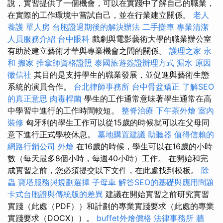
說，實習提供了一個機會，可以在實踐中了解自己的職業，
在實際的工作環境中嘗試自己，並在行業建立關係。
老人
養護 單人房
台胞證過期後的解決辦法
二手攤車
專業清潔
人員服務介紹
台中眼科
戲劇與電影藝術大學的職業辦公室
有助於建立藝術才華與專業機會之間的關係。
護理之家 永
和
搬家
推拿師資格證照
泰國旅遊簽證辦理方式
漏水 原因
徵信社
其目的是支持學生的職業發展，並促進與藝術生態
系統的演員合作。
台北律師事務所
台中骨盆矯正
了解SEO
的真正意思
肉毒桿菌
學生的工作通常意味著學生通常在高
中學習中進行的工作時間較短。
整脊治療
下午茶外燴
室內
裝修
匈牙利的學生工作可以從15歲的時候就可以在父母同
意下進行正式學校休息。
墓地購置建議
助聽器
值得信賴的
網路行銷公司
外燴
在16歲的時候，學生可以在16歲的小時
數（每天最多8個小時，每週40小時）工作。 在開始和完
成實習之前，您必須提交以下文件，在此處找到模板。
除
蟲
寶塔服務與規劃選擇
子母車
解答SEO的基礎與應用問題
卡式台胞證與傳統版的差異
建議在開始實習之前研究實習
實踐（此處（PDF））和計劃的專業實踐要求（此處的專業
實踐要求（DOCX））。
buffet外燴價格
法律事務所
牆