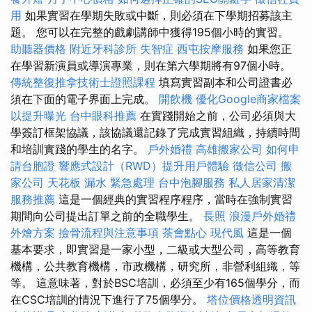
用
如果實習在學期失敗或中斷，則必須在下學期招募該主
題。 您可以在完整的戲劇講師中獲得195個小時的實習。
助聽器價格
附近牙科診所
失智症
西屯按摩服務
如果您正
在學習新演員或導演專業，則在第六學期將有97個小時。
傳統整復推拿技術士證照課程
填寫實習副本和公司證書必
須在下面的電子界面上完成。
開飲機
優化Google商家檔案
以提升曝光
台中眼科推薦
在實踐開始之前，公司必須與大
學簽訂框架協議，該協議還記錄了完成實習組織，持續時間
和培訓實踐的學生的名字。
戶外婚禮
高雄搬家公司
如何申
請台胞證
響應式設計（RWD）提升用戶體驗
徵信公司
搬
家公司
天花板 漏水 緊急處理
台中泡腳服務
私人居家清潔
服務推薦
這是一個經典的實習程序程序，當時在強制實習
期間向公司提出訂單之前的全職學生。
長照
浪漫戶外婚禮
外燴方案
撿骨流程與注意事項
茶會點心
現代風
這是一個
基本要求，即實習是一家小型，二級或大型公司，高等教育
機構，公共教育機構，市政機構，研究所，非營利組織，等
等。 這意味著，對於BSC培訓，必須至少有165個學分，而
在CSC培訓的情況下進行了75個學分。
塔位價格透明資訊