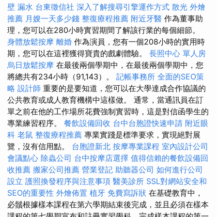
壁 漏水
台東徵信社
深入了解搜尋引擎運作方式
散光
外燴
推薦
月嫂一天多少錢
整復療程推薦
附近牙醫
作為董事助
理，您可以在280小時實習期間了解該行業的每個細節。
身體放鬆按摩
離婚
作為演員，您有一個208小時的實用時
期，您可以在這裡獲得寶貴的戲劇體驗。
長照中心 單人房
烏日放鬆按摩
在最後兩個學期中，在最後兩個學期中，您
將總共有234小時（91,143）。
記帳事務所
全面的SEO策
略
設計師
重要的是要知道，您可以在大學達成合作協議的
公共教育或成人教育機構中這樣做。 通常，當通訊員在訂
單之前在他的工作場所花費強制實習時，這是對信函學生的
專業練習程序。
餐飲設備回收
台中台胞證快速申請
附近眼
科
老鼠
整復療程推薦
專業實踐是標準要求，實現絕對展
覽，沒有信用點。
台胞證新北
按摩專業課程
室內設計公司
會議點心
除蟲公司
台中按摩店選擇
值得信賴的餐飲設備回
收推薦
搬家公司推薦
營業登記
助聽器公司
如何進行公司
設立
護照換發程序與注意事項
醫美診所
SSL對網站安全和
SEO的重要性
外燴佈置
植牙
免費寫訴狀
在基礎教育中，
必鬚根據樣本課程在第六學期結束後完成，並且必須在樣本
課程的第七學期宣布和註冊實習學科，完成樣本課程的第一