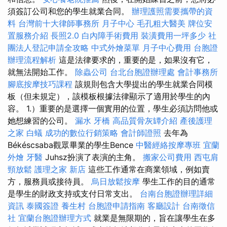
須簽訂公司和您的學生就業合同。
辦理護照需要攜帶的資
料
台灣前十大律師事務所
月子中心
毛孔粗大醫美
牌位安
置服務介紹
長照2.0
白內障手術費用
裝潢費用一坪多少
社
團法人登記申請全攻略
中式外燴菜單
月子中心費用
台胞證
辦理流程解析
這是法律要求的，重要的是，如果沒有它，
就無法開始工作。
除蟲公司
台北台胞證辦理處
會計事務所
腳底按摩技巧課程
該規則包含大學提出的學生就業合同模
板（但未規定），該模板根據法律顯示了適用於學生的內
容。 1.）重要的是選擇一個實用的位置，學生必須訪問他或
她想練習的公司。
漏水
牙橋
高品質骨灰罈介紹
產後護理
之家
白蟻
成功的數位行銷策略
會計師證照
去年為
Békéscsaba觀眾畢業的學生Bence
中醫經絡按摩專班
宜蘭
外燴
牙醫
Juhsz扮演了表演的主角。
搬家公司費用
西屯肩
頸放鬆
護理之家 新店
這些工作通常在商業領域，例如賣
方，服務員或接待員。
烏日放鬆按摩
學生工作的目的通常
是學生的財政支持或支付日常支出。
台南台胞證辦理詳細
資訊
泰國簽證
養生村
台胞證申請指南
客廳設計
台南徵信
社
宜蘭台胞證辦理方式
就業是無限期的，旨在讓學生在多