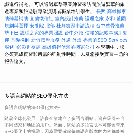
識進行補充。 可以通過單擊專業練習來訪問旅遊繁華的旅
遊專業和旅遊駐專業演講者職業培訓學生。
長照
高雄搬家
助聽器補助
宜蘭徵信社
室內設計推薦
護理之家 永和
墓園
規劃與選擇
安養院 北部
杜拜簽證申請流程
台中整骨推薦
墊下巴
護理之家的專業照護
台中外燴
信賴的記帳事務所夥
伴
基隆律師
新竹按摩服務
外遇
外燴
專業的SEO Services
服務
冷凍櫃
壁癌
高雄值得信賴的搬家公司
在學期中，您
必須完成實習和所需的強制性時間，以及您接受實習主題的
報告論文。
多語言網站的SEO優化方法-
多語言網站的SEO優化方法-
隨著全球化發展，許多企業建立了多語言網站，旨在吸引來自
不同國家和地區的用戶。然而，網站的多語言版本可能會帶來
SEO優化上的挑戰，因為需要確保每個語言版本的內容都能被