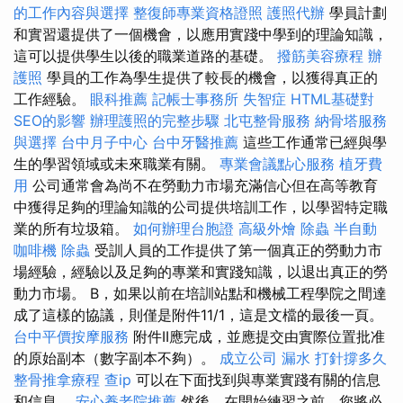
的工作內容與選擇
整復師專業資格證照
護照代辦
學員計劃
和實習還提供了一個機會，以應用實踐中學到的理論知識，
這可以提供學生以後的職業道路的基礎。
撥筋美容療程
辦
護照
學員的工作為學生提供了較長的機會，以獲得真正的
工作經驗。
眼科推薦
記帳士事務所
失智症
HTML基礎對
SEO的影響
辦理護照的完整步驟
北屯整骨服務
納骨塔服務
與選擇
台中月子中心
台中牙醫推薦
這些工作通常已經與學
生的學習領域或未來職業有關。
專業會議點心服務
植牙費
用
公司通常會為尚不在勞動力市場充滿信心但在高等教育
中獲得足夠的理論知識的公司提供培訓工作，以學習特定職
業的所有垃圾箱。
如何辦理台胞證
高級外燴
除蟲
半自動
咖啡機
除蟲
受訓人員的工作提供了第一個真正的勞動力市
場經驗，經驗以及足夠的專業和實踐知識，以退出真正的勞
動力市場。 B，如果以前在培訓站點和機械工程學院之間達
成了這樣的協議，則僅是附件11/1，這是文檔的最後一頁。
台中平價按摩服務
附件II應完成，並應提交由實際位置批准
的原始副本（數字副本不夠）。
成立公司
漏水 打針撐多久
整骨推拿療程
查ip
可以在下面找到與專業實踐有關的信息
和信息。
安心養老院推薦
然後，在開始練習之前，您將必