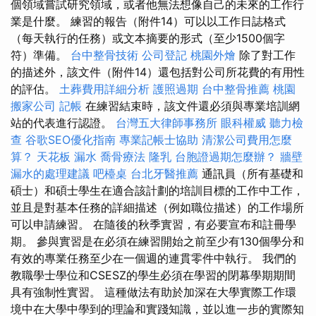
個領域嘗試研究領域，或者他無法想像自己的未來的工作行
業是什麼。 練習的報告（附件14）可以以工作日誌格式
（每天執行的任務）或文本摘要的形式（至少1500個字
符）準備。
台中整骨技術
公司登記
桃園外燴
除了對工作
的描述外，該文件（附件14）還包括對公司所花費的有用性
的評估。
土葬費用詳細分析
護照過期
台中整骨推薦
桃園
搬家公司
記帳
在練習結束時，該文件還必須與專業培訓網
站的代表進行認證。
台灣五大律師事務所
眼科權威
聽力檢
查
谷歌SEO優化指南
專業記帳士協助
清潔公司費用怎麼
算？
天花板 漏水
喬骨療法
隆乳
台胞證過期怎麼辦？
牆壁
漏水的處理建議
吧檯桌
台北牙醫推薦
通訊員（所有基礎和
碩士）和碩士學生在適合該計劃的培訓目標的工作中工作，
並且是對基本任務的詳細描述（例如職位描述）的工作場所
可以申請練習。 在隨後的秋季實習，有必要宣布和註冊學
期。 參與實習是在必須在練習開始之前至少有130個學分和
有效的專業任務至少在一個週的連貫零件中執行。 我們的
教職學士學位和CSESZ的學生必須在學習的閉幕學期期間
具有強制性實習。 這種做法有助於加深在大學實際工作環
境中在大學中學到的理論和實踐知識，並以進一步的實際知