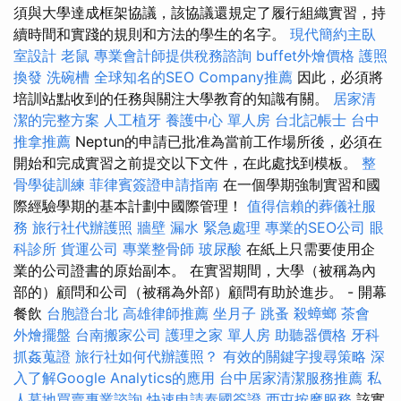
須與大學達成框架協議，該協議還規定了履行組織實習，持
續時間和實踐的規則和方法的學生的名字。
現代簡約主臥
室設計
老鼠
專業會計師提供稅務諮詢
buffet外燴價格
護照
換發
洗碗槽
全球知名的SEO Company推薦
因此，必須將
培訓站點收到的任務與關注大學教育的知識有關。
居家清
潔的完整方案
人工植牙
養護中心 單人房
台北記帳士
台中
推拿推薦
Neptun的申請已批准為當前工作場所後，必須在
開始和完成實習之前提交以下文件，在此處找到模板。
整
骨學徒訓練
菲律賓簽證申請指南
在一個學期強制實習和國
際經驗學期的基本計劃中國際管理！
值得信賴的葬儀社服
務
旅行社代辦護照
牆壁 漏水 緊急處理
專業的SEO公司
眼
科診所
貨運公司
專業整骨師
玻尿酸
在紙上只需要使用企
業的公司證書的原始副本。 在實習期間，大學（被稱為內
部的）顧問和公司（被稱為外部）顧問有助於進步。 - 開幕
餐飲
台胞證台北
高雄律師推薦
坐月子
跳蚤
殺蟑螂
茶會
外燴擺盤
台南搬家公司
護理之家 單人房
助聽器價格
牙科
抓姦蒐證
旅行社如何代辦護照？
有效的關鍵字搜尋策略
深
入了解Google Analytics的應用
台中居家清潔服務推薦
私
人墓地買賣專業諮詢
快速申請泰國簽證
西屯按摩服務
該實